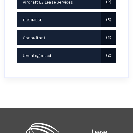
Aircraft EZ Lease Services
2
BUSINESE
5
Consultant
2
Uncategorized
2